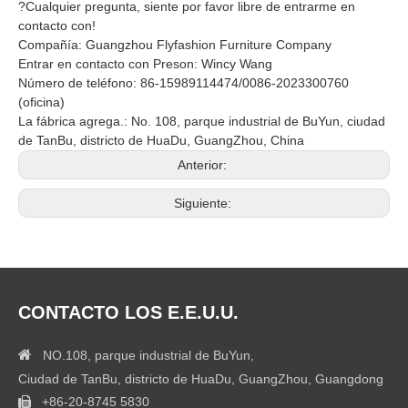
?Cualquier pregunta, siente por favor libre de entrarme en
contacto con!
Compañía: Guangzhou Flyfashion Furniture Company
Entrar en contacto con Preson: Wincy Wang
Número de teléfono: 86-15989114474/0086-2023300760
(oficina)
La fábrica agrega.: No. 108, parque industrial de BuYun, ciudad
de TanBu, districto de HuaDu, GuangZhou, China
Anterior:
Siguiente:
CONTACTO LOS E.E.U.U.

NO.108, parque industrial de BuYun,
Ciudad de TanBu, districto de HuaDu, GuangZhou, Guangdong
+86-20-8745 5830
