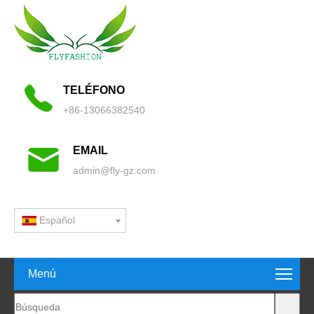
TELÉFONO
+86-13066382540
EMAIL
admin@fly-gz.com
Español
Menú