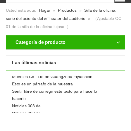
Usted está aquí:
Hogar
»
Productos
»
Silla de la oficina,
serie del asiento del &Theater del auditorio
»
（Ajustable OC-
01 de la silla de la oficina lujosa. ）
Categoría de producto
Noticias 001 de
Nuevo
Noticias 005 de
Las últimas noticias
Noticias 004 de
Muebles Co., Ltd de Guangzhou Flyfashion
Esto es un párrafo de la muestra
Sentir libre de corregir este texto para hacerlo
hacerlo
Noticias 003 de
Noticias 002 de
Noticias 001 de
Nuevo