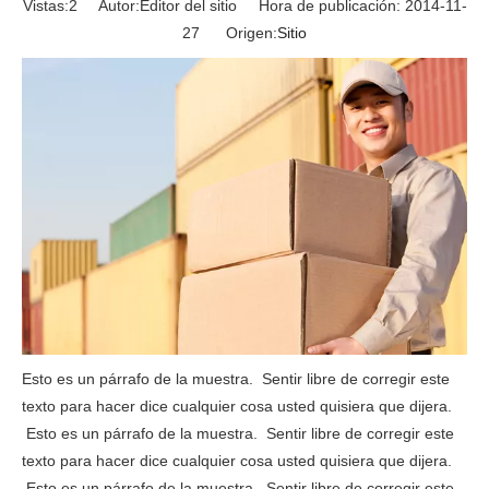
Vistas:
2
Autor:Editor del sitio Hora de publicación: 2014-11-
Muebles Co., Ltd de Guangzhou Flyfashion
27 Origen:
Sitio
Esto es un párrafo de la muestra
Esto es un párrafo de la muestra. Sentir libre de corregir este
texto para hacer dice cualquier cosa usted quisiera que dijera.
Esto es un párrafo de la muestra. Sentir libre de corregir este
texto para hacer dice cualquier cosa usted quisiera que dijera.
Esto es un párrafo de la muestra. Sentir libre de corregir este