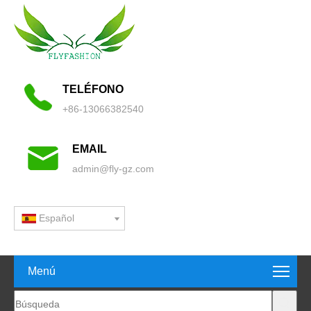
TELÉFONO
+86-13066382540
EMAIL
admin@fly-gz.com
Español
Menú