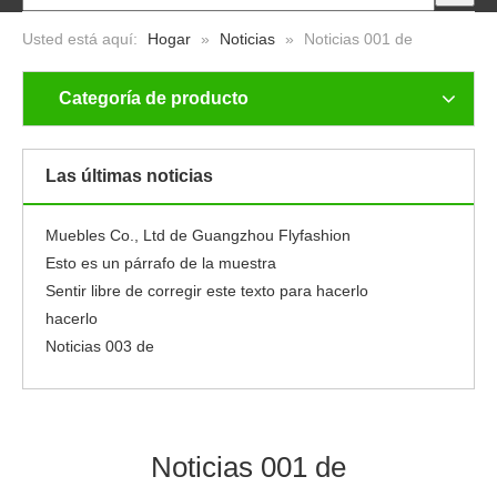
Usted está aquí:
Hogar
»
Noticias
»
Noticias 001 de
Categoría de producto
Noticias 001 de
Nuevo
Las últimas noticias
Noticias 005 de
Noticias 004 de
Muebles Co., Ltd de Guangzhou Flyfashion
Esto es un párrafo de la muestra
Sentir libre de corregir este texto para hacerlo
hacerlo
Noticias 003 de
Noticias 002 de
Noticias 001 de
Nuevo
Noticias 005 de
Noticias 001 de
Noticias 004 de