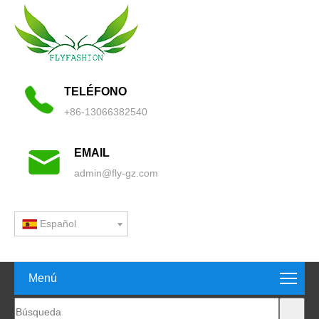
TELÉFONO
+86-13066382540
EMAIL
admin@fly-gz.com
Español
Menú