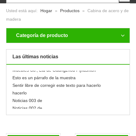
Usted está aquí:
Hogar
»
Productos
»
Cabina de acero y de
madera
Categoría de producto
Noticias 001 de
Nuevo
Noticias 005 de
Las últimas noticias
Noticias 004 de
Muebles Co., Ltd de Guangzhou Flyfashion
Esto es un párrafo de la muestra
Sentir libre de corregir este texto para hacerlo
hacerlo
Noticias 003 de
Noticias 002 de
Noticias 001 de
Nuevo
Noticias 005 de