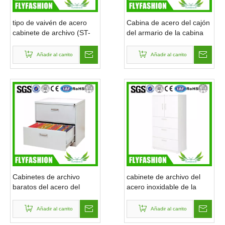
tipo de vaivén de acero
Cabina de acero del cajón
cabinete de archivo (ST-
del armario de la cabina
17) de 3 puertas
de las puertas movibles de
los muebles 3 con las
Añadir al carrito
Añadir al carrito
ruedas (ST-12)
Cabinetes de archivo
cabinete de archivo del
baratos del acero del
acero inoxidable de la
armario de la oficina
cabina de almacenaje de
la oficina (ST-06)
Añadir al carrito
Añadir al carrito