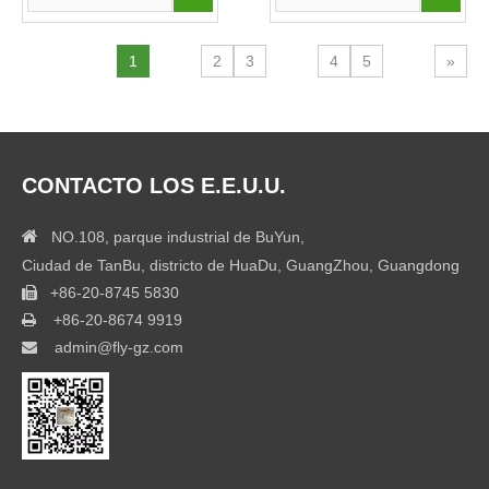
1
2
3
4
5
»
CONTACTO LOS E.E.U.U.

NO.108, parque industrial de BuYun,
Ciudad de TanBu, districto de HuaDu, GuangZhou, Guangdong
+86-20-8745 5830

+86-20-8674 9919

admin@fly-gz.com
