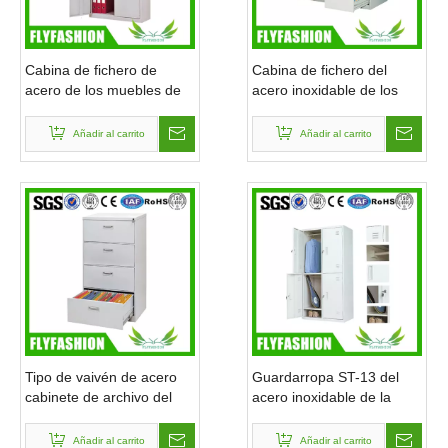
Cabina de fichero de
Cabina de fichero del
acero de los muebles de
acero inoxidable de los
oficinas de la alta calidad
muebles de oficinas (ST-
(ST-08)
14)
Añadir al carrito
Añadir al carrito
Tipo de vaivén de acero
Guardarropa ST-13 del
cabinete de archivo del
acero inoxidable de la
armario (ST-18) de la
cabina de las puertas del
oficina durable
artículo 4
Añadir al carrito
Añadir al carrito