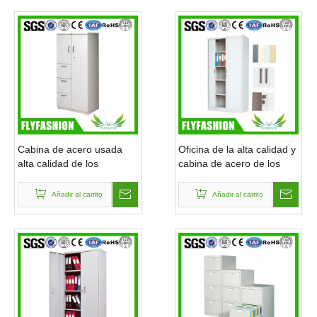
Cabina de acero usada
Oficina de la alta calidad y
alta calidad de los
cabina de acero de los
muebles de la oficina y del
muebles del público (ST-
público (ST-07)
15)
Añadir al carrito
Añadir al carrito