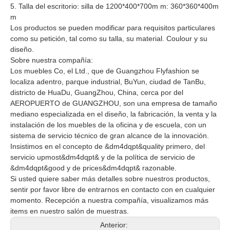
5. Talla del escritorio: silla de 1200*400*700m m: 360*360*400m
m
Los productos se pueden modificar para requisitos particulares
como su petición, tal como su talla, su material. Coulour y su
diseño.
Sobre nuestra compañía:
Los muebles Co, el Ltd., que de Guangzhou Flyfashion se
localiza adentro, parque industrial, BuYun, ciudad de TanBu,
districto de HuaDu, GuangZhou, China, cerca por del
AEROPUERTO de GUANGZHOU, son una empresa de tamaño
mediano especializada en el diseño, la fabricación, la venta y la
instalación de los muebles de la oficina y de escuela, con un
sistema de servicio técnico de gran alcance de la innovación.
Insistimos en el concepto de &dm4dqpt&quality primero, del
servicio upmost&dm4dqpt& y de la política de servicio de
&dm4dqpt&good y de prices&dm4dqpt& razonable.
Si usted quiere saber más detalles sobre nuestros productos,
sentir por favor libre de entrarnos en contacto con en cualquier
momento. Recepción a nuestra compañía, visualizamos más
items en nuestro salón de muestras.
Anterior: