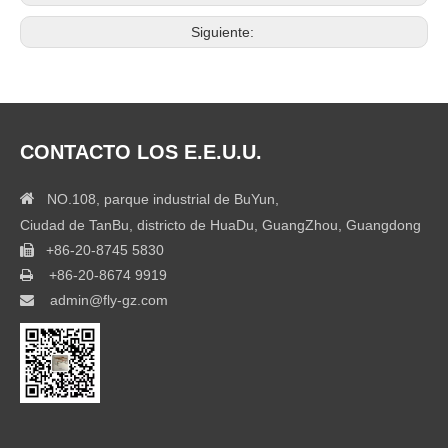
Siguiente:
CONTACTO LOS E.E.U.U.

NO.108, parque industrial de BuYun,
Ciudad de TanBu, districto de HuaDu, GuangZhou, Guangdong
+86-20-8745 5830

+86-20-8674 9919

admin@fly-gz.com
