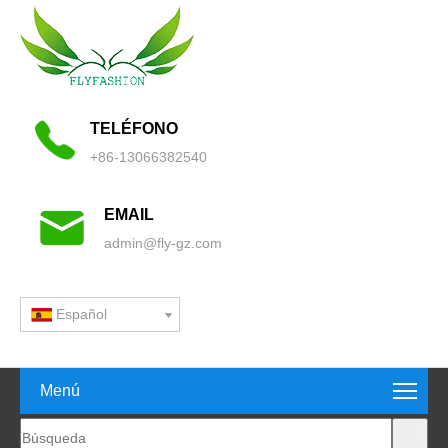
TELÉFONO
+86-13066382540
EMAIL
admin@fly-gz.com
Español
Menú