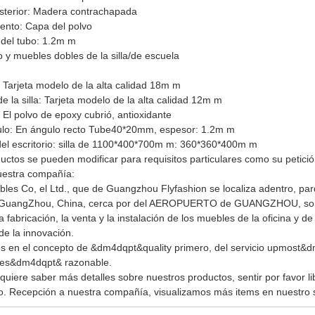
sterior: Madera contrachapada
ento: Capa del polvo
del tubo: 1.2m m
io y muebles dobles de la silla/de escuela
 Tarjeta modelo de la alta calidad 18m m
de la silla: Tarjeta modelo de la alta calidad 12m m
: El polvo de epoxy cubrió, antioxidante
ulo: En ángulo recto Tube40*20mm, espesor: 1.2m m
 del escritorio: silla de 1100*400*700m m: 360*360*400m m
uctos se pueden modificar para requisitos particulares como su petición
uestra compañía:
les Co, el Ltd., que de Guangzhou Flyfashion se localiza adentro, parq
GuangZhou, China, cerca por del AEROPUERTO de GUANGZHOU, son 
la fabricación, la venta y la instalación de los muebles de la oficina y 
de la innovación.
os en el concepto de &dm4dqpt&quality primero, del servicio upmost&d
ices&dm4dqpt& razonable.
 quiere saber más detalles sobre nuestros productos, sentir por favor l
 Recepción a nuestra compañía, visualizamos más items en nuestro 