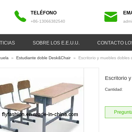
TELÉFONO
EMA
+86-13066382540
admi
TICIAS
SOBRE LOS E.E.U.U.
CONTACTO LOS
cuela
»
Estudiante doble Desk&Chair
»
Escritorio y muebles dobles d
Escritorio 
Cantidad:
Pregunt