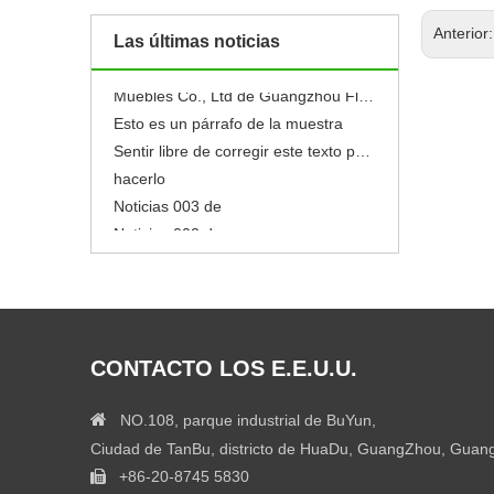
Nuevo
Noticias 005 de
Anterior
Las últimas noticias
Noticias 004 de
Muebles Co., Ltd de Guangzhou Flyfashion
Esto es un párrafo de la muestra
Sentir libre de corregir este texto para hacerlo
hacerlo
Noticias 003 de
Noticias 002 de
Noticias 001 de
Nuevo
Noticias 005 de
Noticias 004 de
Muebles Co., Ltd de Guangzhou Flyfashion
CONTACTO LOS E.E.U.U.
Esto es un párrafo de la muestra

NO.108, parque industrial de BuYun,
Ciudad de TanBu, districto de HuaDu, GuangZhou, Guan
+86-20-8745 5830
