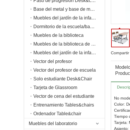
Paso de progresión Desk&chair
Base del metal y base de madera
Muebles del jardín de la infancia
Dormitorio de la escuela/base de cucheta
Muebles de la biblioteca
Muebles de la biblioteca de escuela
Muebles del jardín de la infancia
Compartir
Vector del profesor
Modelo
Vector del profesor de escuela
Product
Solo estudiante Desk&Chair
Descri
Tarjeta de Glassroom
Vector de cena del estudiante
No mode
Color: D
Entrenamiento Tables&chairs
Certific
Ordenador Table&chair
Tiempo d
Tarjeta:
Muebles del laboratorio
Asiento