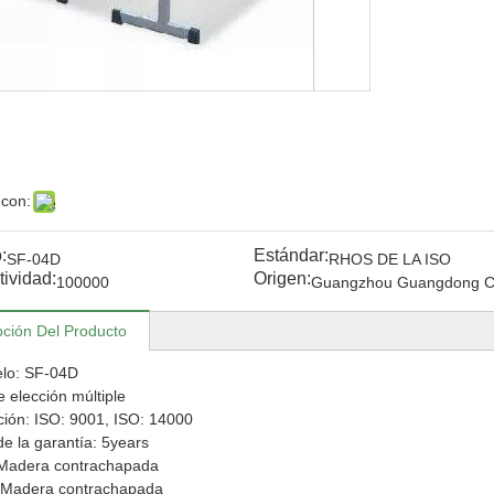
 con:
:
Estándar:
SF-04D
RHOS DE LA ISO
ividad:
Origen:
100000
Guangzhou Guangdong C
pción Del Producto
lo: SF-04D
e elección múltiple
ación: ISO: 9001, ISO: 14000
e la garantía: 5years
 Madera contrachapada
: Madera contrachapada