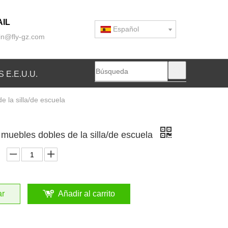
IL
Español
n@fly-gz.com
 E.E.U.U.
e la silla/de escuela
y muebles dobles de la silla/de escuela
ar
Añadir al carrito