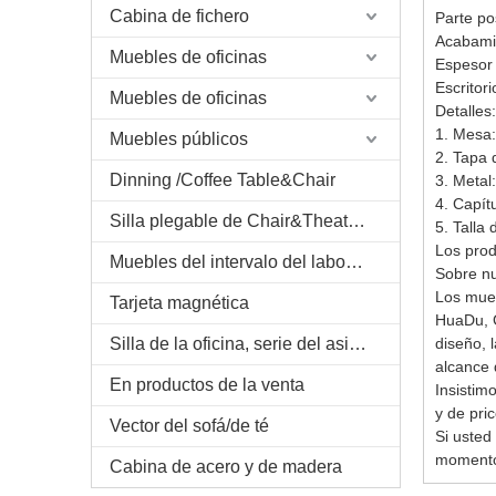
Cabina de fichero
Parte po
Acabami
Muebles de oficinas
Espesor 
Escritor
Muebles de oficinas
Detalles:
1. Mesa:
Muebles públicos
2. Tapa 
Dinning /Coffee Table&Chair
3. Metal
4. Capít
Silla plegable de Chair&Theatre del escritorio de Trainning
5. Talla
Los prod
Muebles del intervalo del laboratorio/del sitio
Sobre n
Los mueb
Tarjeta magnética
HuaDu, 
Silla de la oficina, serie del asiento del &Theater del auditorio
diseño, 
alcance 
En productos de la venta
Insistim
y de pr
Vector del sofá/de té
Si usted
momento.
Cabina de acero y de madera
Noticias 001 de