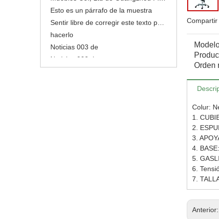
Esto es un párrafo de la muestra
Sentir libre de corregir este texto para hacerlo
Compartir
hacerlo
Noticias 003 de
Modelo
Product
Noticias 002 de
Orden 
Noticias 001 de
Nuevo
Descri
Noticias 005 de
Noticias 004 de
Colur: N
Muebles Co., Ltd de Guangzhou Flyfashion
1. CUBIE
2. ESPUM
Esto es un párrafo de la muestra
3. APOY
4. BASE:
5. GASLI
6. Tensi
7. TALLA
Anterior