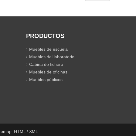
PRODUCTOS
Muebles de escuela
Muebles del laboratorio
Cabina de fichero
Muebles de oficinas
Muebles públicos
itemap:
HTML
/
XML